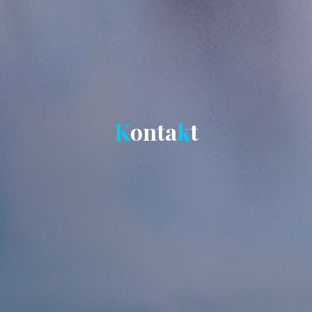
K
o
n
t
a
k
t